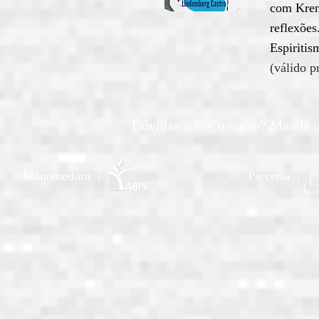
com Kren
reflexões
Espiritis
(válido 
Dúvidas sobre o curso? Mande
Mantenedora |
Parceria |