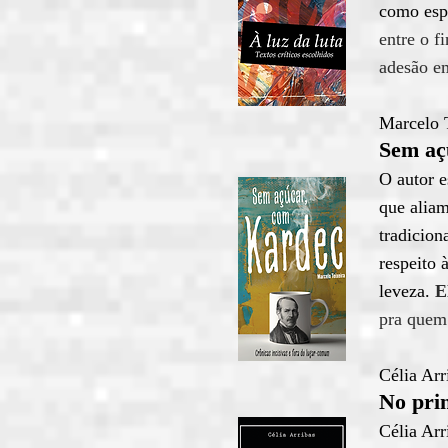
como espi
entre o f
adesão e
Marcelo 
Sem aç
O autor e
que aliam
tradicion
respeito 
leveza.
E
pra quem
Célia Arr
No prin
Célia Arr