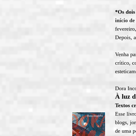
*Os dois
início d
fevereiro
Depois, 
Venha par
crítico, 
esteticam
Dora Inco
À luz d
Textos cr
Esse livr
blogs, jo
de uma p