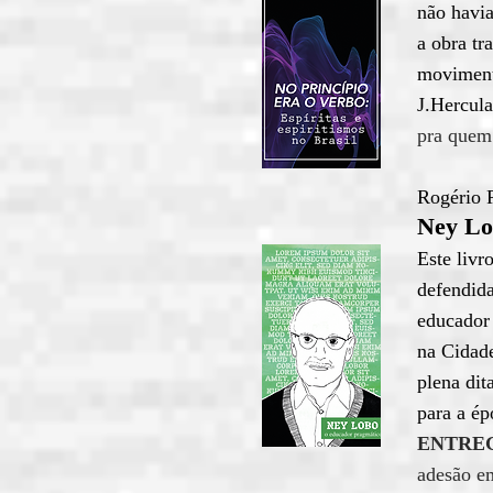
não havia
a obra tr
moviment
J.Hercula
pra quem
Rogério 
Ney Lo
Este livr
defendida
educador 
na Cidade
plena dit
para a ép
ENTRE
adesão e