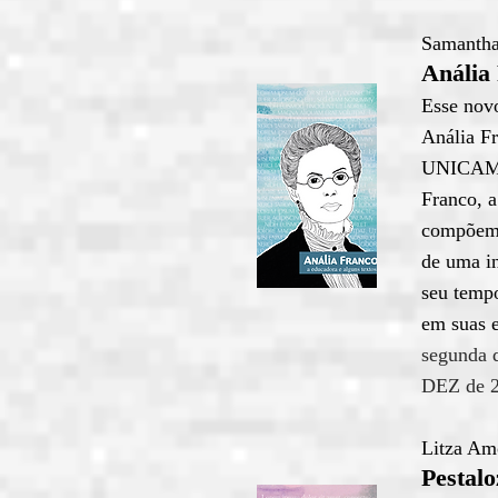
Samantha
Anália 
Esse novo
Anália Fr
UNICAMP,
Franco, a
compõem 
de uma in
seu tempo
em suas 
segunda 
DEZ de 2
Litza Am
Pestalo