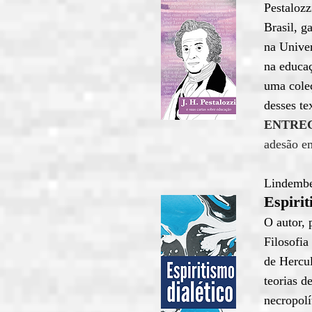
Pestalozz
Brasil, g
na Univer
na educaç
uma coleç
desses te
ENTRE
adesão e
Lindembe
Espirit
O autor, 
Filosofia
de Hercul
teorias d
necropolí